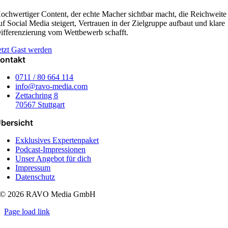
ochwertiger Content, der echte Macher sichtbar macht, die Reichweite
uf Social Media steigert, Vertrauen in der Zielgruppe aufbaut und klare
ifferenzierung vom Wettbewerb schafft.
etzt Gast werden
ontakt
0711 / 80 664 114
info@ravo-media.com
Zettachring 8
70567 Stuttgart
bersicht
Exklusives Expertenpaket
Podcast-Impressionen
Unser Angebot für dich
Impressum
Datenschutz
© 2026 RAVO Media GmbH
Page load link
Nach