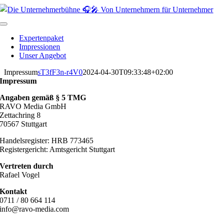
Zum
Inhalt
springen
Toggle
Navigation
Expertenpaket
Impressionen
Unser Angebot
Impressum
sT3fF3n-r4V0
2024-04-30T09:33:48+02:00
Impressum
Angaben gemäß § 5 TMG
RAVO Media GmbH
Zettachring 8
70567 Stuttgart
Handelsregister: HRB 773465
Registergericht: Amtsgericht Stuttgart
Vertreten durch
Rafael Vogel
Kontakt
0711 / 80 664 114
info@ravo-media.com